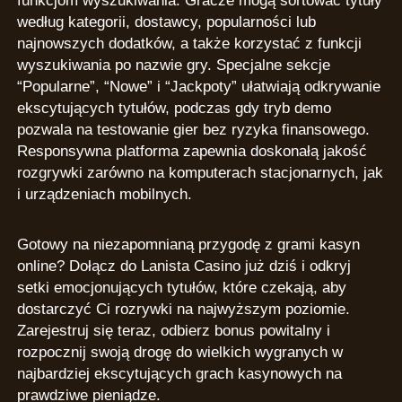
funkcjom wyszukiwania. Gracze mogą sortować tytuły
według kategorii, dostawcy, popularności lub
najnowszych dodatków, a także korzystać z funkcji
wyszukiwania po nazwie gry. Specjalne sekcje
“Popularne”, “Nowe” i “Jackpoty” ułatwiają odkrywanie
ekscytujących tytułów, podczas gdy tryb demo
pozwala na testowanie gier bez ryzyka finansowego.
Responsywna platforma zapewnia doskonałą jakość
rozgrywki zarówno na komputerach stacjonarnych, jak
i urządzeniach mobilnych.
Gotowy na niezapomnianą przygodę z grami kasyn
online? Dołącz do Lanista Casino już dziś i odkryj
setki emocjonujących tytułów, które czekają, aby
dostarczyć Ci rozrywki na najwyższym poziomie.
Zarejestruj się teraz, odbierz bonus powitalny i
rozpocznij swoją drogę do wielkich wygranych w
najbardziej ekscytujących grach kasynowych na
prawdziwe pieniądze.