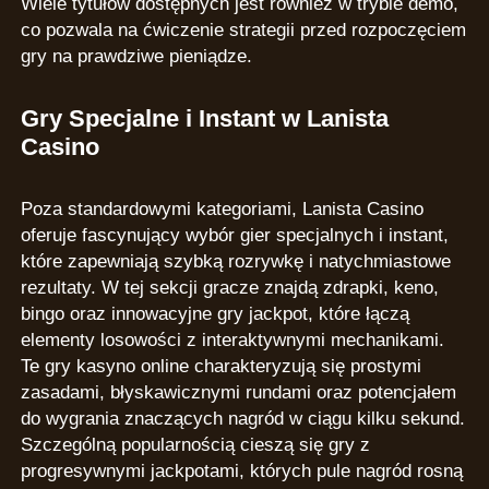
Wiele tytułów dostępnych jest również w trybie demo,
co pozwala na ćwiczenie strategii przed rozpoczęciem
gry na prawdziwe pieniądze.
Gry Specjalne i Instant w Lanista
Casino
Poza standardowymi kategoriami, Lanista Casino
oferuje fascynujący wybór gier specjalnych i instant,
które zapewniają szybką rozrywkę i natychmiastowe
rezultaty. W tej sekcji gracze znajdą zdrapki, keno,
bingo oraz innowacyjne gry jackpot, które łączą
elementy losowości z interaktywnymi mechanikami.
Te gry kasyno online charakteryzują się prostymi
zasadami, błyskawicznymi rundami oraz potencjałem
do wygrania znaczących nagród w ciągu kilku sekund.
Szczególną popularnością cieszą się gry z
progresywnymi jackpotami, których pule nagród rosną