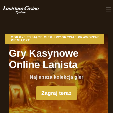
ODKRYJ TYSIĄCE GIER I WYGRYWAJ PRAWDZIWE
PIENIĄDZE
Gry Kasynowe
Оnline Lanista
Najlepsza kolekcja gier
Zagraj teraz