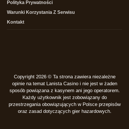
Polityka Prywatności
Warunki Korzystania Z Serwisu
Kontakt
Copyright 2026 © Ta strona zawiera niezależne
opinie na temat Lanista Casino i nie jest w żaden
sposób powiązana z kasynem ani jego operatorem.
Każdy użytkownik jest zobowiązany do
przestrzegania obowiązujących w Polsce przepisów
oraz zasad dotyczących gier hazardowych.