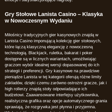
Gry Stołowe Lanista Casino – Klasyka
w Nowoczesnym Wydaniu
Miłośnicy tradycyjnych gier kasynowych znajdą w
Lanista Casino imponującą kolekcję gier stołowych,
które łączą klasyczną elegancję z nowoczesną
technologią. Blackjack, ruletka, bakarat i poker
dostępne są w licznych wariantach, umożliwiając
graczom wybór idealnej wersji dopasowanej do ich
strategii i preferencji. Gry kasynowe na prawdziwe
pieniądze Lanista w tej kategorii oferują różne limity
zakładów, dzięki czemu zarówno ostrożni gracze, jak i
high rollerzy znajdą stoły odpowiadające ich
budżetowi. Zaawansowane interfejsy użytkownika,
realistyczna grafika oraz opcje automatycznego grania
sprawiają, że rozgrywka jest płynna i przyjemna.