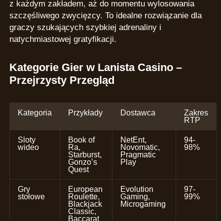
z każdym zakładem, aż do momentu wylosowania
szczęśliwego zwycięzcy. To idealne rozwiązanie dla
graczy szukających szybkiej adrenaliny i
natychmiastowej gratyfikacji.
Kategorie Gier w Lanista Casino –
Przejrzysty Przegląd
Kategoria
Przykłady
Dostawca
Zakres
RTP
Sloty
Book of
NetEnt,
94-
wideo
Ra,
Novomatic,
98%
Starburst,
Pragmatic
Gonzo’s
Play
Quest
Gry
European
Evolution
97-
stołowe
Roulette,
Gaming,
99%
Blackjack
Microgaming
Classic,
Baccarat