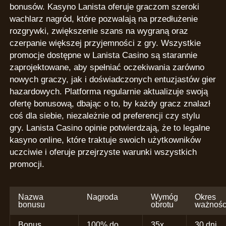
bonusów. Kasyno Lanista oferuje graczom szeroki
wachlarz nagród, które pozwalają na przedłużenie
rozgrywki, zwiększenie szans na wygraną oraz
czerpanie większej przyjemności z gry. Wszystkie
promocje dostępne w Lanista Casino są starannie
zaprojektowane, aby spełniać oczekiwania zarówno
nowych graczy, jak i doświadczonych entuzjastów gier
hazardowych. Platforma regularnie aktualizuje swoją
ofertę bonusową, dbając o to, by każdy gracz znalazł
coś dla siebie, niezależnie od preferencji czy stylu
gry. Lanista Casino opinie potwierdzają, że to legalne
kasyno online, które traktuje swoich użytkowników
uczciwie i oferuje przejrzyste warunki wszystkich
promocji.
Nazwa
Nagroda
Wymóg
Okres
bonusu
obrotu
ważnośc
Bonus
100% do
35x
30 dni