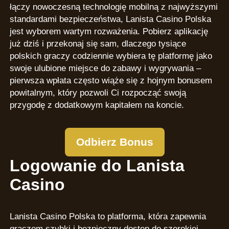
łączy nowoczesną technologię mobilną z najwyższymi
standardami bezpieczeństwa, Lanista Casino Polska
jest wyborem wartym rozważenia. Pobierz aplikację
już dziś i przekonaj się sam, dlaczego tysiące
polskich graczy codziennie wybiera tę platformę jako
swoje ulubione miejsce do zabawy i wygrywania –
pierwsza wpłata często wiąże się z hojnym bonusem
powitalnym, który pozwoli Ci rozpocząć swoją
przygodę z dodatkowym kapitałem na koncie.
Odbierz Bonus
Logowanie do Lanista
Casino
Lanista Casino Polska to platforma, która zapewnia
graczom szybki i bezpieczny dostęp do szerokiej