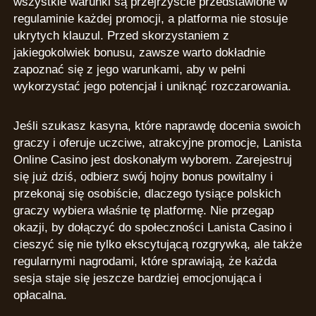
wszystkie warunki są przejrzyście przedstawione w
regulaminie każdej promocji, a platforma nie stosuje
ukrytych klauzul. Przed skorzystaniem z
jakiegokolwiek bonusu, zawsze warto dokładnie
zapoznać się z jego warunkami, aby w pełni
wykorzystać jego potencjał i uniknąć rozczarowania.
Jeśli szukasz kasyna, które naprawdę docenia swoich
graczy i oferuje uczciwe, atrakcyjne promocje, Lanista
Online Casino jest doskonałym wyborem. Zarejestruj
się już dziś, odbierz swój hojny bonus powitalny i
przekonaj się osobiście, dlaczego tysiące polskich
graczy wybiera właśnie tę platformę. Nie przegap
okazji, by dołączyć do społeczności Lanista Casino i
cieszyć się nie tylko ekscytującą rozgrywką, ale także
regularnymi nagrodami, które sprawiają, że każda
sesja staje się jeszcze bardziej emocjonująca i
opłacalna.