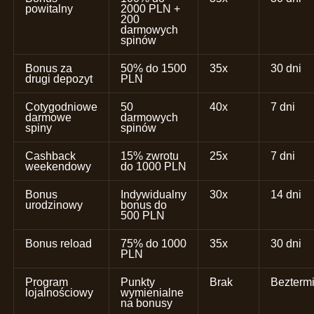
powitalny
2000 PLN +
200
darmowych
spinów
Bonus za
50% do 1500
35x
30 dni
drugi depozyt
PLN
Cotygodniowe
50
40x
7 dni
darmowe
darmowych
spiny
spinów
Cashback
15% zwrotu
25x
7 dni
weekendowy
do 1000 PLN
Bonus
Indywidualny
30x
14 dni
urodzinowy
bonus do
500 PLN
Bonus reload
75% do 1000
35x
30 dni
PLN
Program
Punkty
Brak
Bezterm
lojalnościowy
wymienialne
na bonusy