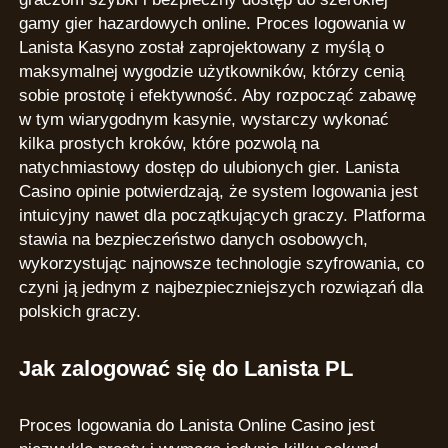
gamy gier hazardowych online. Proces logowania w
Lanista Kasyno został zaprojektowany z myślą o
maksymalnej wygodzie użytkowników, którzy cenią
sobie prostotę i efektywność. Aby rozpocząć zabawę
w tym wiarygodnym kasynie, wystarczy wykonać
kilka prostych kroków, które pozwolą na
natychmiastowy dostęp do ulubionych gier. Lanista
Casino opinie potwierdzają, że system logowania jest
intuicyjny nawet dla początkujących graczy. Platforma
stawia na bezpieczeństwo danych osobowych,
wykorzystując najnowsze technologie szyfrowania, co
czyni ją jednym z najbezpieczniejszych rozwiązań dla
polskich graczy.
Jak zalogować się do Lanista PL
Proces logowania do Lanista Online Casino jest