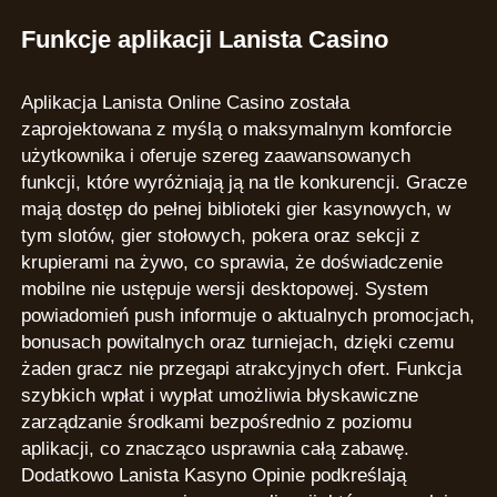
Funkcje aplikacji Lanista Casino
Aplikacja Lanista Online Casino została
zaprojektowana z myślą o maksymalnym komforcie
użytkownika i oferuje szereg zaawansowanych
funkcji, które wyróżniają ją na tle konkurencji. Gracze
mają dostęp do pełnej biblioteki gier kasynowych, w
tym slotów, gier stołowych, pokera oraz sekcji z
krupierami na żywo, co sprawia, że doświadczenie
mobilne nie ustępuje wersji desktopowej. System
powiadomień push informuje o aktualnych promocjach,
bonusach powitalnych oraz turniejach, dzięki czemu
żaden gracz nie przegapi atrakcyjnych ofert. Funkcja
szybkich wpłat i wypłat umożliwia błyskawiczne
zarządzanie środkami bezpośrednio z poziomu
aplikacji, co znacząco usprawnia całą zabawę.
Dodatkowo Lanista Kasyno Opinie podkreślają