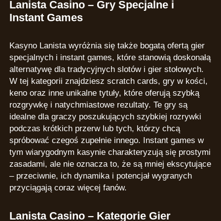
Lanista Сasino – Gry Specjalne i
Instant Games
Kasyno Lanista wyróżnia się także bogatą ofertą gier
specjalnych i instant games, które stanowią doskonałą
alternatywę dla tradycyjnych slotów i gier stołowych.
W tej kategorii znajdziesz scratch cards, gry w kości,
keno oraz inne unikalne tytuły, które oferują szybką
rozgrywkę i natychmiastowe rezultaty. Te gry są
idealne dla graczy poszukujących szybkiej rozrywki
podczas krótkich przerw lub tych, którzy chcą
spróbować czegoś zupełnie innego. Instant games w
tym wiarygodnym kasynie charakteryzują się prostymi
zasadami, ale nie oznacza to, że są mniej ekscytujące
– przeciwnie, ich dynamika i potencjał wygranych
przyciągają coraz więcej fanów.
Lanista Сasino – Kategorie Gier