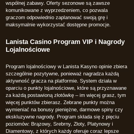
wspólnej zabawy. Oferty sezonowe są zawsze
komunikowane z wyprzedzeniem, co pozwala
graczom odpowiednio zaplanować swoją grę i
maksymalnie wykorzystać dostępne promocje.
Lanista Casino Program VIP i Nagrody
Lojalnościowe
Program lojalnościowy w Lanista Kasyno opinie zbiera
szczególnie pozytywne, ponieważ nagradza każdą
aktywność gracza na platformie. System działa w
oparciu o punkty lojalnościowe, które są przyznawane
za każdą postawioną złotówkę – im więcej grasz, tym
więcej punktów zbierasz. Zebrane punkty można
wymieniać na bonusy pieniężne, darmowe spiny czy
ekskluzywne nagrody. Program składa się z pięciu
poziomów: Brązowy, Srebrny, Złoty, Platynowy i
Diamentowy, z których każdy oferuje coraz lepsze